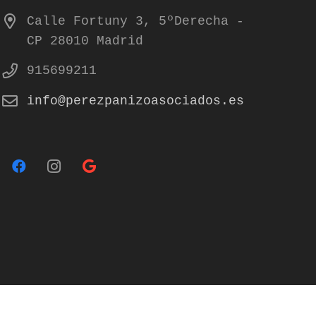
Calle Fortuny 3, 5ºDerecha -
CP 28010 Madrid
915699211
info@perezpanizoasociados.es